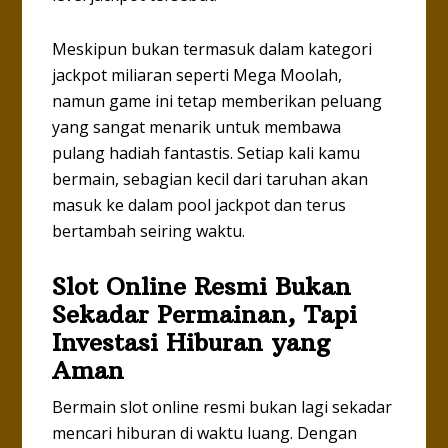
Meskipun bukan termasuk dalam kategori
jackpot miliaran seperti Mega Moolah,
namun game ini tetap memberikan peluang
yang sangat menarik untuk membawa
pulang hadiah fantastis. Setiap kali kamu
bermain, sebagian kecil dari taruhan akan
masuk ke dalam pool jackpot dan terus
bertambah seiring waktu.
Slot Online Resmi Bukan
Sekadar Permainan, Tapi
Investasi Hiburan yang
Aman
Bermain slot online resmi bukan lagi sekadar
mencari hiburan di waktu luang. Dengan