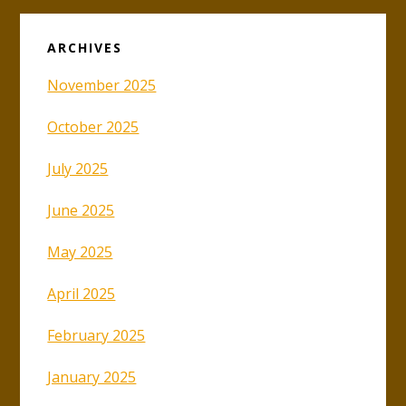
ARCHIVES
November 2025
October 2025
July 2025
June 2025
May 2025
April 2025
February 2025
January 2025