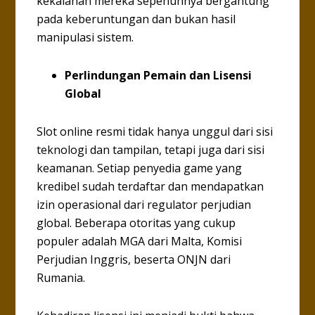
kekalahan mereka sepenuhnya bergantung
pada keberuntungan dan bukan hasil
manipulasi sistem.
Perlindungan Pemain dan Lisensi
Global
Slot online resmi tidak hanya unggul dari sisi
teknologi dan tampilan, tetapi juga dari sisi
keamanan. Setiap penyedia game yang
kredibel sudah terdaftar dan mendapatkan
izin operasional dari regulator perjudian
global. Beberapa otoritas yang cukup
populer adalah MGA dari Malta, Komisi
Perjudian Inggris, beserta ONJN dari
Rumania.