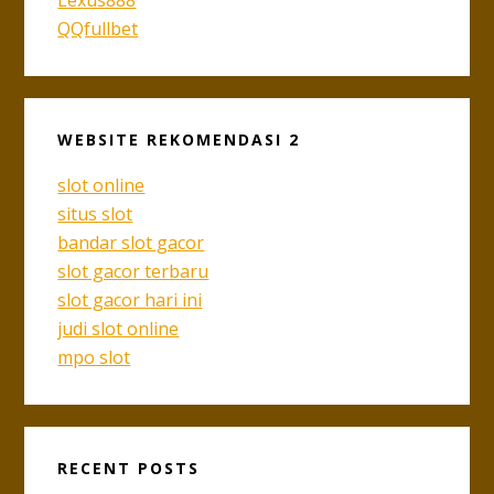
QQfullbet
WEBSITE REKOMENDASI 2
slot online
situs slot
bandar slot gacor
slot gacor terbaru
slot gacor hari ini
judi slot online
mpo slot
RECENT POSTS