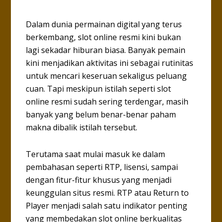
Dalam dunia permainan digital yang terus
berkembang, slot online resmi kini bukan
lagi sekadar hiburan biasa. Banyak pemain
kini menjadikan aktivitas ini sebagai rutinitas
untuk mencari keseruan sekaligus peluang
cuan. Tapi meskipun istilah seperti slot
online resmi sudah sering terdengar, masih
banyak yang belum benar-benar paham
makna dibalik istilah tersebut.
Terutama saat mulai masuk ke dalam
pembahasan seperti RTP, lisensi, sampai
dengan fitur-fitur khusus yang menjadi
keunggulan situs resmi. RTP atau Return to
Player menjadi salah satu indikator penting
yang membedakan slot online berkualitas