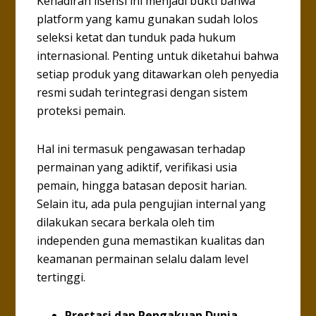
Kehadiran lisensi ini menjadi bukti bahwa
platform yang kamu gunakan sudah lolos
seleksi ketat dan tunduk pada hukum
internasional. Penting untuk diketahui bahwa
setiap produk yang ditawarkan oleh penyedia
resmi sudah terintegrasi dengan sistem
proteksi pemain.
Hal ini termasuk pengawasan terhadap
permainan yang adiktif, verifikasi usia
pemain, hingga batasan deposit harian.
Selain itu, ada pula pengujian internal yang
dilakukan secara berkala oleh tim
independen guna memastikan kualitas dan
keamanan permainan selalu dalam level
tertinggi.
Prestasi dan Pengakuan Dunia