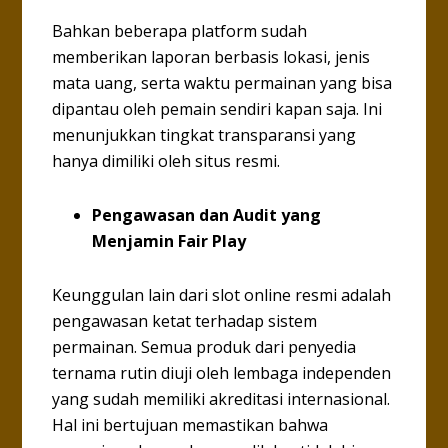
Bahkan beberapa platform sudah
memberikan laporan berbasis lokasi, jenis
mata uang, serta waktu permainan yang bisa
dipantau oleh pemain sendiri kapan saja. Ini
menunjukkan tingkat transparansi yang
hanya dimiliki oleh situs resmi.
Pengawasan dan Audit yang
Menjamin Fair Play
Keunggulan lain dari slot online resmi adalah
pengawasan ketat terhadap sistem
permainan. Semua produk dari penyedia
ternama rutin diuji oleh lembaga independen
yang sudah memiliki akreditasi internasional.
Hal ini bertujuan memastikan bahwa