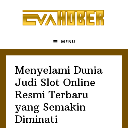
Skip
Skip
Skip
to
to
to
primary
main
primary
navigation
content
sidebar
MENU
Menyelami Dunia
Judi Slot Online
Resmi Terbaru
yang Semakin
Diminati