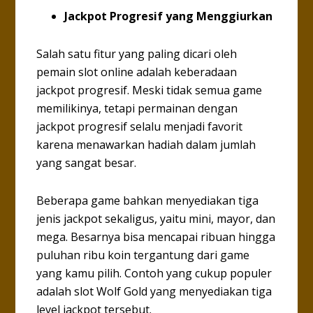
Jackpot Progresif yang Menggiurkan
Salah satu fitur yang paling dicari oleh
pemain slot online adalah keberadaan
jackpot progresif. Meski tidak semua game
memilikinya, tetapi permainan dengan
jackpot progresif selalu menjadi favorit
karena menawarkan hadiah dalam jumlah
yang sangat besar.
Beberapa game bahkan menyediakan tiga
jenis jackpot sekaligus, yaitu mini, mayor, dan
mega. Besarnya bisa mencapai ribuan hingga
puluhan ribu koin tergantung dari game
yang kamu pilih. Contoh yang cukup populer
adalah slot Wolf Gold yang menyediakan tiga
level jackpot tersebut.