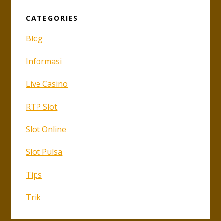
CATEGORIES
Blog
Informasi
Live Casino
RTP Slot
Slot Online
Slot Pulsa
Tips
Trik