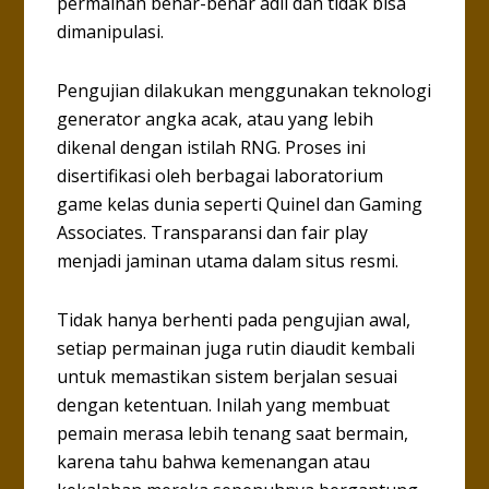
permainan benar-benar adil dan tidak bisa
dimanipulasi.
Pengujian dilakukan menggunakan teknologi
generator angka acak, atau yang lebih
dikenal dengan istilah RNG. Proses ini
disertifikasi oleh berbagai laboratorium
game kelas dunia seperti Quinel dan Gaming
Associates. Transparansi dan fair play
menjadi jaminan utama dalam situs resmi.
Tidak hanya berhenti pada pengujian awal,
setiap permainan juga rutin diaudit kembali
untuk memastikan sistem berjalan sesuai
dengan ketentuan. Inilah yang membuat
pemain merasa lebih tenang saat bermain,
karena tahu bahwa kemenangan atau