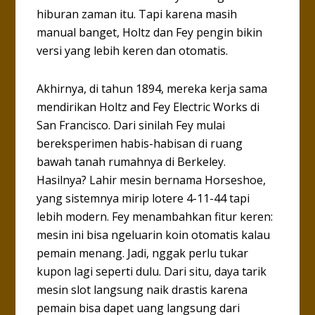
hiburan zaman itu. Tapi karena masih
manual banget, Holtz dan Fey pengin bikin
versi yang lebih keren dan otomatis.
Akhirnya, di tahun 1894, mereka kerja sama
mendirikan Holtz and Fey Electric Works di
San Francisco. Dari sinilah Fey mulai
bereksperimen habis-habisan di ruang
bawah tanah rumahnya di Berkeley.
Hasilnya? Lahir mesin bernama Horseshoe,
yang sistemnya mirip lotere 4-11-44 tapi
lebih modern. Fey menambahkan fitur keren:
mesin ini bisa ngeluarin koin otomatis kalau
pemain menang. Jadi, nggak perlu tukar
kupon lagi seperti dulu. Dari situ, daya tarik
mesin slot langsung naik drastis karena
pemain bisa dapet uang langsung dari