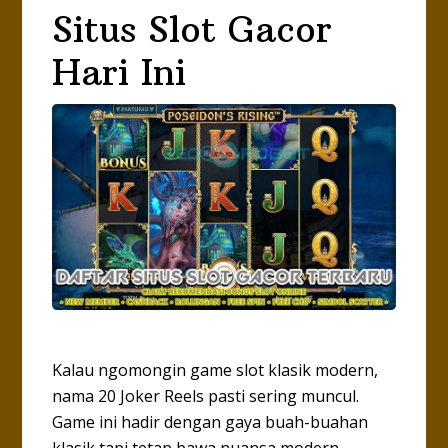
Situs Slot Gacor
Hari Ini
Kalau ngomongin game slot klasik modern,
nama 20 Joker Reels pasti sering muncul.
Game ini hadir dengan gaya buah-buahan