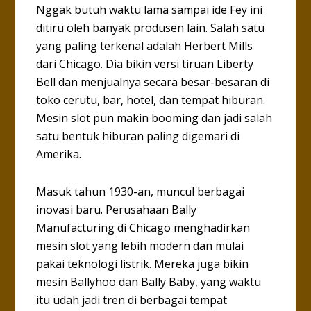
Nggak butuh waktu lama sampai ide Fey ini
ditiru oleh banyak produsen lain. Salah satu
yang paling terkenal adalah Herbert Mills
dari Chicago. Dia bikin versi tiruan Liberty
Bell dan menjualnya secara besar-besaran di
toko cerutu, bar, hotel, dan tempat hiburan.
Mesin slot pun makin booming dan jadi salah
satu bentuk hiburan paling digemari di
Amerika.
Masuk tahun 1930-an, muncul berbagai
inovasi baru. Perusahaan Bally
Manufacturing di Chicago menghadirkan
mesin slot yang lebih modern dan mulai
pakai teknologi listrik. Mereka juga bikin
mesin Ballyhoo dan Bally Baby, yang waktu
itu udah jadi tren di berbagai tempat