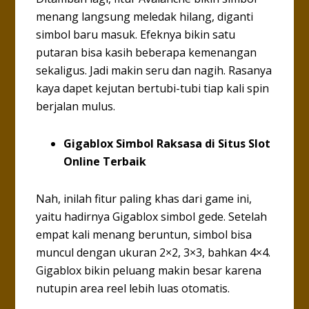
menang langsung meledak hilang, diganti
simbol baru masuk.
Efeknya bikin satu
putaran bisa kasih beberapa kemenangan
sekaligus. Jadi makin seru dan nagih. Rasanya
kaya dapet kejutan bertubi-tubi tiap kali spin
berjalan mulus.
Gigablox Simbol Raksasa di Situs Slot
Online Terbaik
Nah, inilah fitur paling khas dari game ini,
yaitu hadirnya Gigablox simbol gede. Setelah
empat kali menang beruntun, simbol bisa
muncul dengan ukuran 2×2, 3×3, bahkan 4×4.
Gigablox bikin peluang makin besar karena
nutupin area reel lebih luas otomatis.