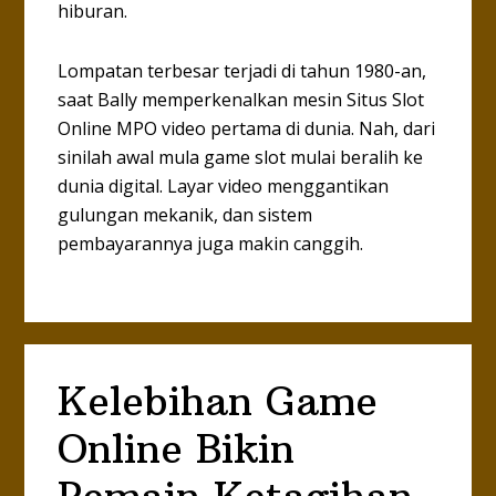
hiburan.
Lompatan terbesar terjadi di tahun 1980-an,
saat Bally memperkenalkan mesin Situs Slot
Online MPO video pertama di dunia. Nah, dari
sinilah awal mula game slot mulai beralih ke
dunia digital. Layar video menggantikan
gulungan mekanik, dan sistem
pembayarannya juga makin canggih.
Kelebihan Game
Online Bikin