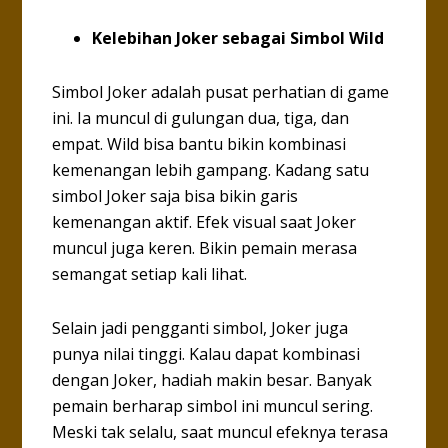
Kelebihan Joker sebagai Simbol Wild
Simbol Joker adalah pusat perhatian di game
ini. Ia muncul di gulungan dua, tiga, dan
empat. Wild bisa bantu bikin kombinasi
kemenangan lebih gampang.
Kadang satu
simbol Joker saja bisa bikin garis
kemenangan aktif. Efek visual saat Joker
muncul juga keren. Bikin pemain merasa
semangat setiap kali lihat.
Selain jadi pengganti simbol, Joker juga
punya nilai tinggi.
Kalau dapat kombinasi
dengan Joker, hadiah makin besar. Banyak
pemain berharap simbol ini muncul sering.
Meski tak selalu, saat muncul efeknya terasa