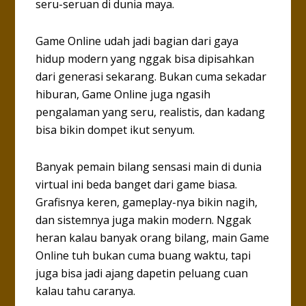
seru-seruan di dunia maya.
Game Online udah jadi bagian dari gaya
hidup modern yang nggak bisa dipisahkan
dari generasi sekarang.
Bukan cuma sekadar
hiburan, Game Online juga ngasih
pengalaman yang seru, realistis, dan kadang
bisa bikin dompet ikut senyum.
Banyak pemain bilang sensasi main di dunia
virtual ini beda banget dari game biasa.
Grafisnya keren, gameplay-nya bikin nagih,
dan sistemnya juga makin modern. Nggak
heran kalau banyak orang bilang, main Game
Online tuh bukan cuma buang waktu, tapi
juga bisa jadi ajang dapetin peluang cuan
kalau tahu caranya.