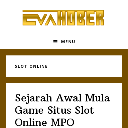
Skip
Skip
Skip
to
to
to
primary
main
primary
navigation
content
sidebar
MENU
SLOT ONLINE
Sejarah Awal Mula
Game Situs Slot
Online MPO