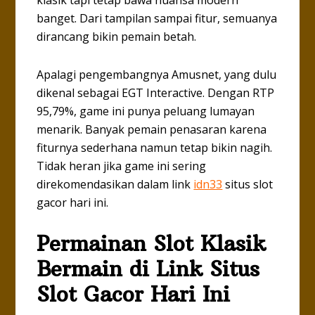
klasik tapi tetap bawa nuansa modern
banget. Dari tampilan sampai fitur, semuanya
dirancang bikin pemain betah.
Apalagi pengembangnya Amusnet, yang dulu
dikenal sebagai EGT Interactive. Dengan RTP
95,79%, game ini punya peluang lumayan
menarik.
Banyak pemain penasaran karena
fiturnya sederhana namun tetap bikin nagih.
Tidak heran jika game ini sering
direkomendasikan dalam link
idn33
situs slot
gacor hari ini.
Permainan Slot Klasik
Bermain di Link Situs
Slot Gacor Hari Ini