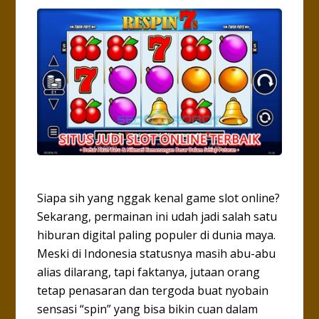
Siapa sih yang nggak kenal game slot online?
Sekarang, permainan ini udah jadi salah satu
hiburan digital paling populer di dunia maya.
Meski di Indonesia statusnya masih abu-abu
alias dilarang, tapi faktanya, jutaan orang
tetap penasaran dan tergoda buat nyobain
sensasi “spin” yang bisa bikin cuan dalam