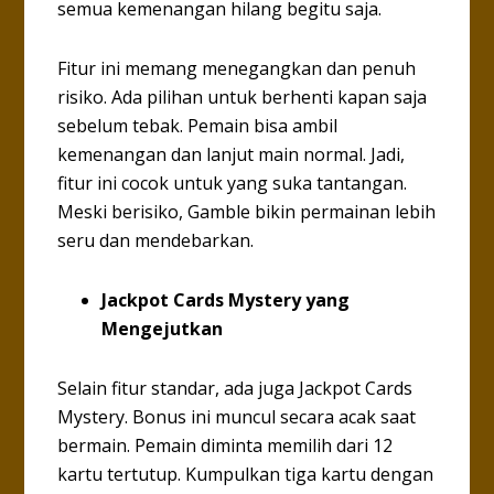
semua kemenangan hilang begitu saja.
Fitur ini memang menegangkan dan penuh
risiko. Ada pilihan untuk berhenti kapan saja
sebelum tebak.
Pemain bisa ambil
kemenangan dan lanjut main normal. Jadi,
fitur ini cocok untuk yang suka tantangan.
Meski berisiko, Gamble bikin permainan lebih
seru dan mendebarkan.
Jackpot Cards Mystery yang
Mengejutkan
Selain fitur standar, ada juga Jackpot Cards
Mystery. Bonus ini muncul secara acak saat
bermain. Pemain diminta memilih dari 12
kartu tertutup. Kumpulkan tiga kartu dengan