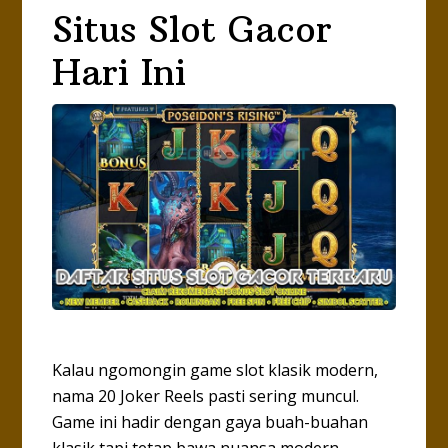
Situs Slot Gacor
Hari Ini
Kalau ngomongin game slot klasik modern,
nama 20 Joker Reels pasti sering muncul.
Game ini hadir dengan gaya buah-buahan