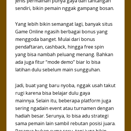
jenis permainan punya gaya dan tantangan
sendiri, bikin pemain nggak gampang bosan.
Yang lebih bikin semangat lagi, banyak situs
Game Online ngasih berbagai bonus yang
menggoda banget. Mulai dari bonus
pendaftaran, cashback, hingga free spin
yang bisa nambah peluang menang. Bahkan
ada juga fitur “mode demo” biar lo bisa
latihan dulu sebelum main sungguhan.
Jadi, buat yang baru nyoba, nggak usah takut
rugi karena bisa belajar dulu gaya
mainnya.
Selain itu, beberapa platform juga
sering ngadain event atau turnamen dengan
hadiah besar. Serunya, lo bisa adu strategi
sama pemain lain sambil rebutan posisi juara.
Rasanya bukan cuma seru, tapi juga bikin