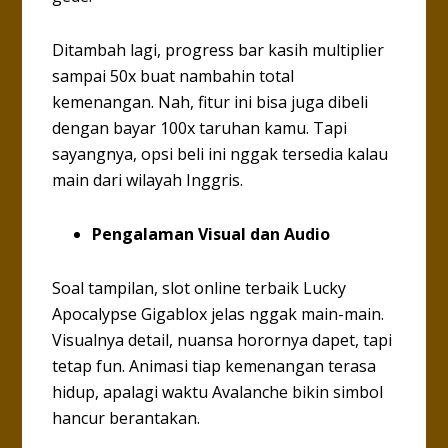
Ditambah lagi, progress bar kasih multiplier
sampai 50x buat nambahin total
kemenangan.
Nah, fitur ini bisa juga dibeli
dengan bayar 100x taruhan kamu. Tapi
sayangnya, opsi beli ini nggak tersedia kalau
main dari wilayah Inggris.
Pengalaman Visual dan Audio
Soal tampilan, slot online terbaik Lucky
Apocalypse Gigablox jelas nggak main-main.
Visualnya detail, nuansa horornya dapet, tapi
tetap fun. Animasi tiap kemenangan terasa
hidup, apalagi waktu Avalanche bikin simbol
hancur berantakan.