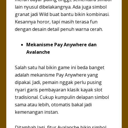
lain nyusul dibelakangnya.
Ada juga simbol
granat jadi Wild buat bantu bikin kombinasi.
Kesannya horor, tapi masih terasa fun
dengan desain detail penuh warna cerah.
Mekanisme Pay Anywhere dan
Avalanche
Salah satu hal bikin game ini beda banget
adalah mekanisme Pay Anywhere yang
dipakai. Jadi, pemain nggak perlu pusing
nyari garis pembayaran klasik kayak slot
tradisional.
Cukup kumpulin delapan simbol
sama atau lebih, otomatis bakal jadi
kemenangan instan.
Ditambah lagi, fitur Avalanche bikin simbol