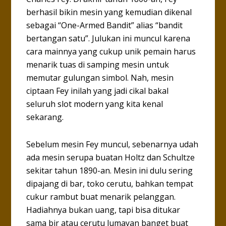
berhasil bikin mesin yang kemudian dikenal
sebagai “One-Armed Bandit” alias “bandit
bertangan satu”. Julukan ini muncul karena
cara mainnya yang cukup unik pemain harus
menarik tuas di samping mesin untuk
memutar gulungan simbol. Nah, mesin
ciptaan Fey inilah yang jadi cikal bakal
seluruh slot modern yang kita kenal
sekarang.
Sebelum mesin Fey muncul, sebenarnya udah
ada mesin serupa buatan Holtz dan Schultze
sekitar tahun 1890-an. Mesin ini dulu sering
dipajang di bar, toko cerutu, bahkan tempat
cukur rambut buat menarik pelanggan.
Hadiahnya bukan uang, tapi bisa ditukar
sama bir atau cerutu lumayan banget buat