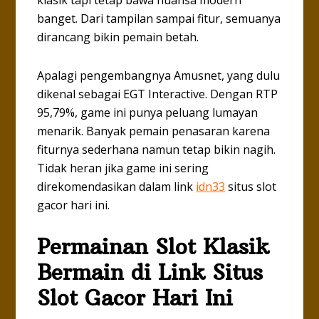
klasik tapi tetap bawa nuansa modern
banget. Dari tampilan sampai fitur, semuanya
dirancang bikin pemain betah.
Apalagi pengembangnya Amusnet, yang dulu
dikenal sebagai EGT Interactive. Dengan RTP
95,79%, game ini punya peluang lumayan
menarik.
Banyak pemain penasaran karena
fiturnya sederhana namun tetap bikin nagih.
Tidak heran jika game ini sering
direkomendasikan dalam link
idn33
situs slot
gacor hari ini.
Permainan Slot Klasik
Bermain di Link Situs
Slot Gacor Hari Ini