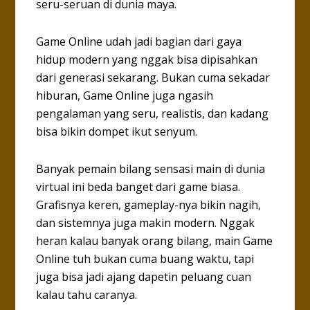
seru-seruan di dunia maya.
Game Online udah jadi bagian dari gaya
hidup modern yang nggak bisa dipisahkan
dari generasi sekarang.
Bukan cuma sekadar
hiburan, Game Online juga ngasih
pengalaman yang seru, realistis, dan kadang
bisa bikin dompet ikut senyum.
Banyak pemain bilang sensasi main di dunia
virtual ini beda banget dari game biasa.
Grafisnya keren, gameplay-nya bikin nagih,
dan sistemnya juga makin modern. Nggak
heran kalau banyak orang bilang, main Game
Online tuh bukan cuma buang waktu, tapi
juga bisa jadi ajang dapetin peluang cuan
kalau tahu caranya.