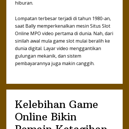
hiburan.
Lompatan terbesar terjadi di tahun 1980-an,
saat Bally memperkenalkan mesin Situs Slot
Online MPO video pertama di dunia. Nah, dari
sinilah awal mula game slot mulai beralih ke
dunia digital. Layar video menggantikan
gulungan mekanik, dan sistem
pembayarannya juga makin canggih.
Kelebihan Game
Online Bikin