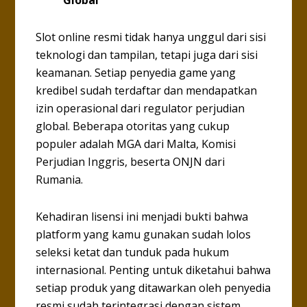
Slot online resmi tidak hanya unggul dari sisi
teknologi dan tampilan, tetapi juga dari sisi
keamanan. Setiap penyedia game yang
kredibel sudah terdaftar dan mendapatkan
izin operasional dari regulator perjudian
global. Beberapa otoritas yang cukup
populer adalah MGA dari Malta, Komisi
Perjudian Inggris, beserta ONJN dari
Rumania.
Kehadiran lisensi ini menjadi bukti bahwa
platform yang kamu gunakan sudah lolos
seleksi ketat dan tunduk pada hukum
internasional. Penting untuk diketahui bahwa
setiap produk yang ditawarkan oleh penyedia
resmi sudah terintegrasi dengan sistem