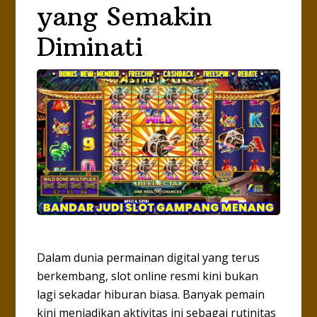
yang Semakin
Diminati
Dalam dunia permainan digital yang terus
berkembang, slot online resmi kini bukan
lagi sekadar hiburan biasa. Banyak pemain
kini menjadikan aktivitas ini sebagai rutinitas