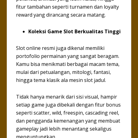
fitur tambahan seperti turnamen dan loyalty
reward yang dirancang secara matang.
Koleksi Game Slot Berkualitas Tinggi
Slot online resmi juga dikenal memiliki
portofolio permainan yang sangat beragam.
Kamu bisa menikmati berbagai macam tema,
mulai dari petualangan, mitologi, fantasi,
hingga tema klasik ala mesin slot jadul.
Tidak hanya menarik dari sisi visual, hampir
setiap game juga dibekali dengan fitur bonus
seperti scatter, wild, freespin, cascading reel,
dan pengganda kemenangan yang membuat
gameplay jadi lebih menantang sekaligus
menguntungkan.