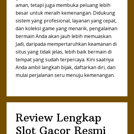
aman, tetapi juga membuka peluang lebih
besar untuk meraih kemenangan. Didukung
sistem yang profesional, layanan yang cepat,
dan koleksi game yang menarik, pengalaman
bermain Anda akan jauh lebih memuaskan.
Jadi, daripada mempertaruhkan keamanan di
situs yang tidak jelas, lebih baik bermain di
tempat yang sudah terpercaya. Kini saatnya
Anda ambil langkah bijak, daftarkan diri, dan
mulai perjalanan seru menuju kemenangan.
Review Lengkap
Slot Gacor Resmi