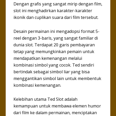
Dengan grafis yang sangat mirip dengan film,
slot ini menghadirkan karakter-karakter
ikonik dan cuplikan suara dari film tersebut.
Desain permainan ini mengadopsi format 5-
reel dengan 3-baris, yang sangat familiar di
dunia slot. Terdapat 20 garis pembayaran
tetap yang memungkinkan pemain untuk
mendapatkan kemenangan melalui
kombinasi simbol yang cocok. Ted sendiri
bertindak sebagai simbol liar yang bisa
menggantikan simbol lain untuk membentuk
kombinasi kemenangan.
Kelebihan utama Ted Slot adalah
kemampuan untuk membawa elemen humor
dari film ke dalam permainan, menciptakan