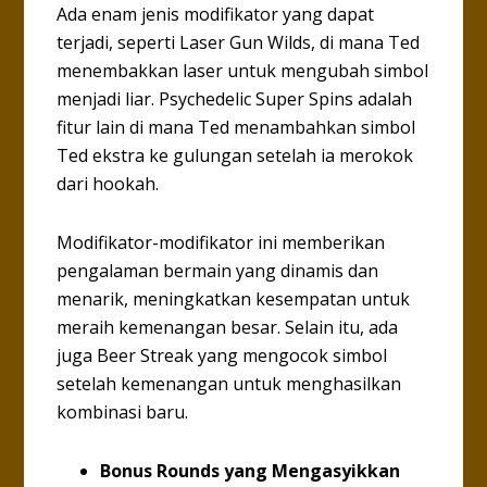
Ada enam jenis modifikator yang dapat
terjadi, seperti Laser Gun Wilds, di mana Ted
menembakkan laser untuk mengubah simbol
menjadi liar. Psychedelic Super Spins adalah
fitur lain di mana Ted menambahkan simbol
Ted ekstra ke gulungan setelah ia merokok
dari hookah.
Modifikator-modifikator ini memberikan
pengalaman bermain yang dinamis dan
menarik, meningkatkan kesempatan untuk
meraih kemenangan besar. Selain itu, ada
juga Beer Streak yang mengocok simbol
setelah kemenangan untuk menghasilkan
kombinasi baru.
Bonus Rounds yang Mengasyikkan