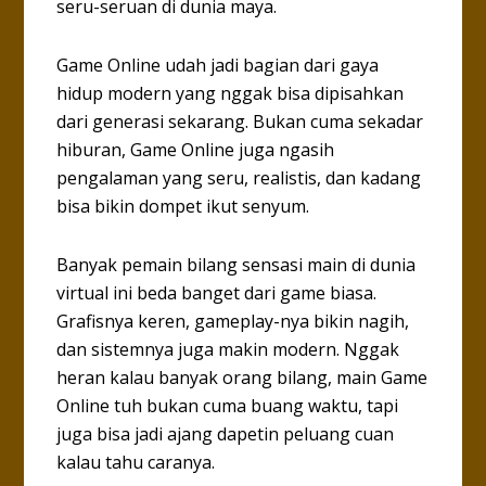
seru-seruan di dunia maya.
Game Online udah jadi bagian dari gaya
hidup modern yang nggak bisa dipisahkan
dari generasi sekarang.
Bukan cuma sekadar
hiburan, Game Online juga ngasih
pengalaman yang seru, realistis, dan kadang
bisa bikin dompet ikut senyum.
Banyak pemain bilang sensasi main di dunia
virtual ini beda banget dari game biasa.
Grafisnya keren, gameplay-nya bikin nagih,
dan sistemnya juga makin modern. Nggak
heran kalau banyak orang bilang, main Game
Online tuh bukan cuma buang waktu, tapi
juga bisa jadi ajang dapetin peluang cuan
kalau tahu caranya.