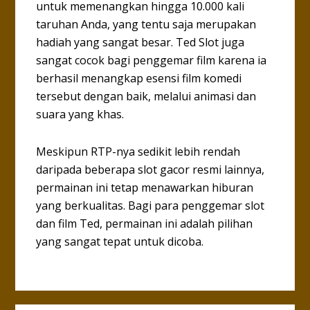
untuk memenangkan hingga 10.000 kali
taruhan Anda, yang tentu saja merupakan
hadiah yang sangat besar. Ted Slot juga
sangat cocok bagi penggemar film karena ia
berhasil menangkap esensi film komedi
tersebut dengan baik, melalui animasi dan
suara yang khas.
Meskipun RTP-nya sedikit lebih rendah
daripada beberapa slot gacor resmi lainnya,
permainan ini tetap menawarkan hiburan
yang berkualitas. Bagi para penggemar slot
dan film Ted, permainan ini adalah pilihan
yang sangat tepat untuk dicoba.