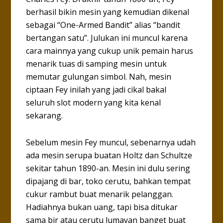
berhasil bikin mesin yang kemudian dikenal
sebagai “One-Armed Bandit” alias “bandit
bertangan satu”. Julukan ini muncul karena
cara mainnya yang cukup unik pemain harus
menarik tuas di samping mesin untuk
memutar gulungan simbol. Nah, mesin
ciptaan Fey inilah yang jadi cikal bakal
seluruh slot modern yang kita kenal
sekarang.
Sebelum mesin Fey muncul, sebenarnya udah
ada mesin serupa buatan Holtz dan Schultze
sekitar tahun 1890-an. Mesin ini dulu sering
dipajang di bar, toko cerutu, bahkan tempat
cukur rambut buat menarik pelanggan.
Hadiahnya bukan uang, tapi bisa ditukar
sama bir atau cerutu lumayan banget buat