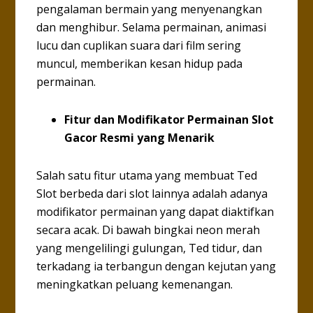
pengalaman bermain yang menyenangkan
dan menghibur. Selama permainan, animasi
lucu dan cuplikan suara dari film sering
muncul, memberikan kesan hidup pada
permainan.
Fitur dan Modifikator Permainan Slot
Gacor Resmi yang Menarik
Salah satu fitur utama yang membuat Ted
Slot berbeda dari slot lainnya adalah adanya
modifikator permainan yang dapat diaktifkan
secara acak. Di bawah bingkai neon merah
yang mengelilingi gulungan, Ted tidur, dan
terkadang ia terbangun dengan kejutan yang
meningkatkan peluang kemenangan.