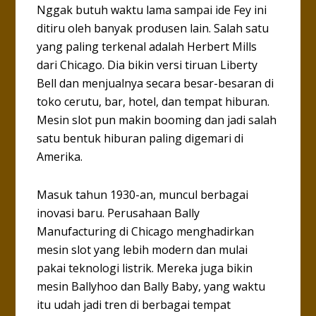
Nggak butuh waktu lama sampai ide Fey ini
ditiru oleh banyak produsen lain. Salah satu
yang paling terkenal adalah Herbert Mills
dari Chicago. Dia bikin versi tiruan Liberty
Bell dan menjualnya secara besar-besaran di
toko cerutu, bar, hotel, dan tempat hiburan.
Mesin slot pun makin booming dan jadi salah
satu bentuk hiburan paling digemari di
Amerika.
Masuk tahun 1930-an, muncul berbagai
inovasi baru. Perusahaan Bally
Manufacturing di Chicago menghadirkan
mesin slot yang lebih modern dan mulai
pakai teknologi listrik. Mereka juga bikin
mesin Ballyhoo dan Bally Baby, yang waktu
itu udah jadi tren di berbagai tempat