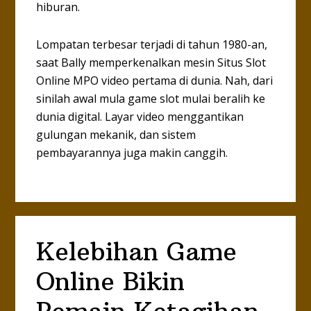
hiburan.
Lompatan terbesar terjadi di tahun 1980-an,
saat Bally memperkenalkan mesin Situs Slot
Online MPO video pertama di dunia. Nah, dari
sinilah awal mula game slot mulai beralih ke
dunia digital. Layar video menggantikan
gulungan mekanik, dan sistem
pembayarannya juga makin canggih.
Kelebihan Game
Online Bikin