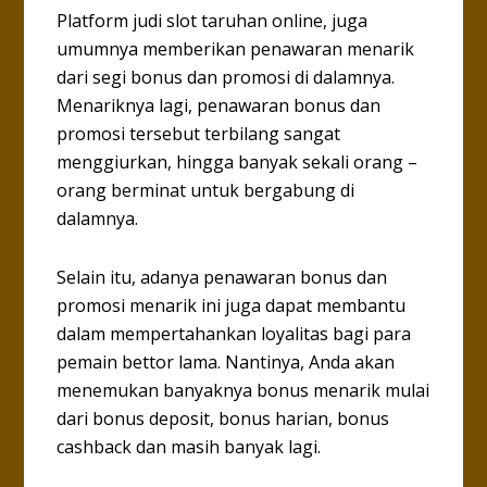
Platform judi slot taruhan online, juga
umumnya memberikan penawaran menarik
dari segi bonus dan promosi di dalamnya.
Menariknya lagi, penawaran bonus dan
promosi tersebut terbilang sangat
menggiurkan, hingga banyak sekali orang –
orang berminat untuk bergabung di
dalamnya.
Selain itu, adanya penawaran bonus dan
promosi menarik ini juga dapat membantu
dalam mempertahankan loyalitas bagi para
pemain bettor lama. Nantinya, Anda akan
menemukan banyaknya bonus menarik mulai
dari bonus deposit, bonus harian, bonus
cashback dan masih banyak lagi.