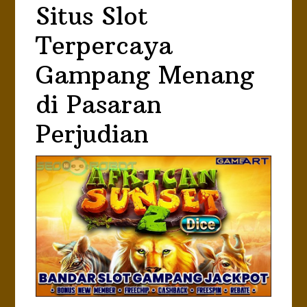
Situs Slot
Terpercaya
Gampang Menang
di Pasaran
Perjudian