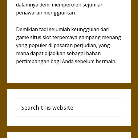
dalamnya demi memperoleh sejumlah
penawaran menggiurkan.
Demikian tadi sejumlah keunggulan dari
game situs slot terpercaya gampang menang
yang populer di pasaran perjudian, yang
mana dapat dijadikan sebagai bahan
pertimbangan bagi Anda sebelum bermain.
Primary
Search
Sidebar
this
website