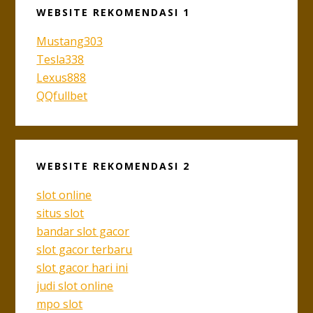
WEBSITE REKOMENDASI 1
Mustang303
Tesla338
Lexus888
QQfullbet
WEBSITE REKOMENDASI 2
slot online
situs slot
bandar slot gacor
slot gacor terbaru
slot gacor hari ini
judi slot online
mpo slot