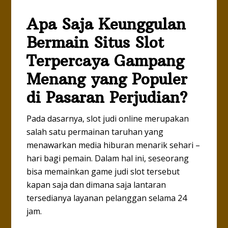
Apa Saja Keunggulan
Bermain Situs Slot
Terpercaya Gampang
Menang yang Populer
di Pasaran Perjudian?
Pada dasarnya, slot judi online merupakan
salah satu permainan taruhan yang
menawarkan media hiburan menarik sehari –
hari bagi pemain. Dalam hal ini, seseorang
bisa memainkan game judi slot tersebut
kapan saja dan dimana saja lantaran
tersedianya layanan pelanggan selama 24
jam.