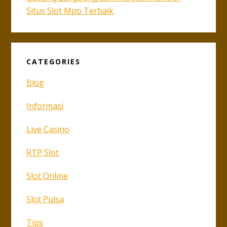
Situs Slot Mpo Terbaik
CATEGORIES
Blog
Informasi
Live Casino
RTP Slot
Slot Online
Slot Pulsa
Tips