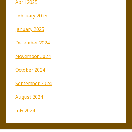
April 2025
February 2025
January 2025
December 2024
November 2024
October 2024
September 2024
August 2024
July 2024