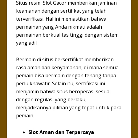
Situs resmi Slot Gacor memberikan jaminan
keamanan dengan sertifikat yang telah
terverifikasi. Hal ini memastikan bahwa
permainan yang Anda nikmati adalah
permainan berkualitas tinggi dengan sistem
yang adil.
Bermain di situs bersertifikat memberikan
rasa aman dan kenyamanan, di mana semua
pemain bisa bermain dengan tenang tanpa
perlu khawatir. Selain itu, sertifikasi ini
menjamin bahwa situs beroperasi sesuai
dengan regulasi yang berlaku,
menjadikannya pilihan yang tepat untuk para
pemain.
Slot Aman dan Terpercaya