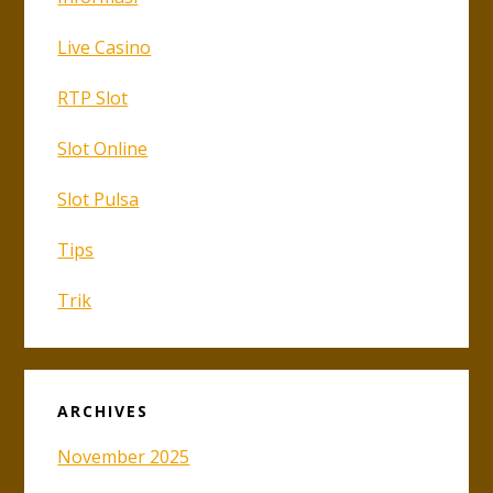
Live Casino
RTP Slot
Slot Online
Slot Pulsa
Tips
Trik
ARCHIVES
November 2025