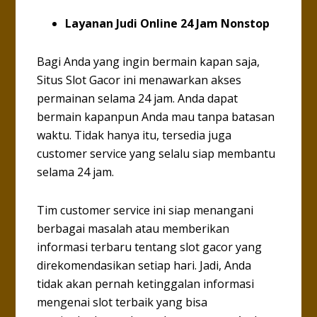
Layanan Judi Online 24 Jam Nonstop
Bagi Anda yang ingin bermain kapan saja,
Situs Slot Gacor ini menawarkan akses
permainan selama 24 jam. Anda dapat
bermain kapanpun Anda mau tanpa batasan
waktu. Tidak hanya itu, tersedia juga
customer service yang selalu siap membantu
selama 24 jam.
Tim customer service ini siap menangani
berbagai masalah atau memberikan
informasi terbaru tentang slot gacor yang
direkomendasikan setiap hari. Jadi, Anda
tidak akan pernah ketinggalan informasi
mengenai slot terbaik yang bisa