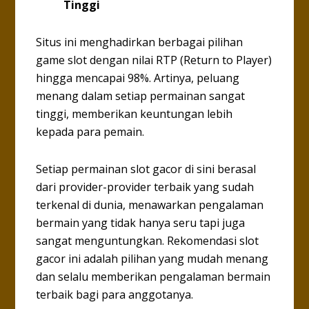
Tinggi
Situs ini menghadirkan berbagai pilihan
game slot dengan nilai RTP (Return to Player)
hingga mencapai 98%. Artinya, peluang
menang dalam setiap permainan sangat
tinggi, memberikan keuntungan lebih
kepada para pemain.
Setiap permainan slot gacor di sini berasal
dari provider-provider terbaik yang sudah
terkenal di dunia, menawarkan pengalaman
bermain yang tidak hanya seru tapi juga
sangat menguntungkan. Rekomendasi slot
gacor ini adalah pilihan yang mudah menang
dan selalu memberikan pengalaman bermain
terbaik bagi para anggotanya.