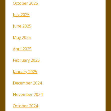
October 2025
July 2025
June 2025
May 2025
April 2025
February 2025
January 2025
December 2024
November 2024
October 2024