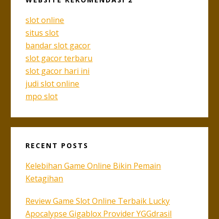
slot online
situs slot
bandar slot gacor
slot gacor terbaru
slot gacor hari ini
judi slot online
mpo slot
RECENT POSTS
Kelebihan Game Online Bikin Pemain
Ketagihan
Review Game Slot Online Terbaik Lucky
Apocalypse Gigablox Provider YGGdrasil