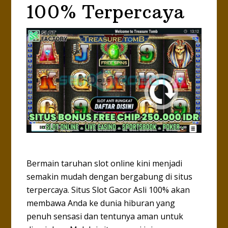
100% Terpercaya
Bermain taruhan slot online kini menjadi
semakin mudah dengan bergabung di situs
terpercaya. Situs Slot Gacor Asli 100% akan
membawa Anda ke dunia hiburan yang
penuh sensasi dan tentunya aman untuk