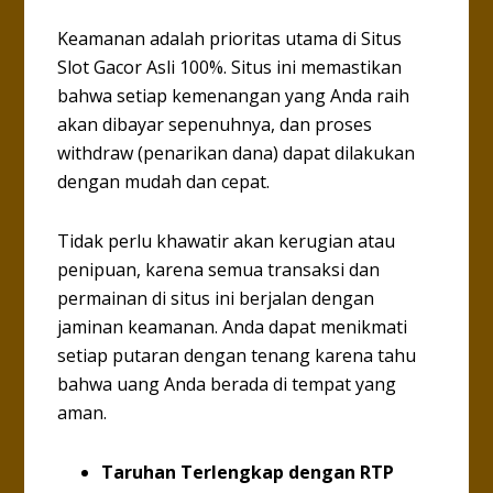
Keamanan adalah prioritas utama di Situs
Slot Gacor Asli 100%. Situs ini memastikan
bahwa setiap kemenangan yang Anda raih
akan dibayar sepenuhnya, dan proses
withdraw (penarikan dana) dapat dilakukan
dengan mudah dan cepat.
Tidak perlu khawatir akan kerugian atau
penipuan, karena semua transaksi dan
permainan di situs ini berjalan dengan
jaminan keamanan. Anda dapat menikmati
setiap putaran dengan tenang karena tahu
bahwa uang Anda berada di tempat yang
aman.
Taruhan Terlengkap dengan RTP