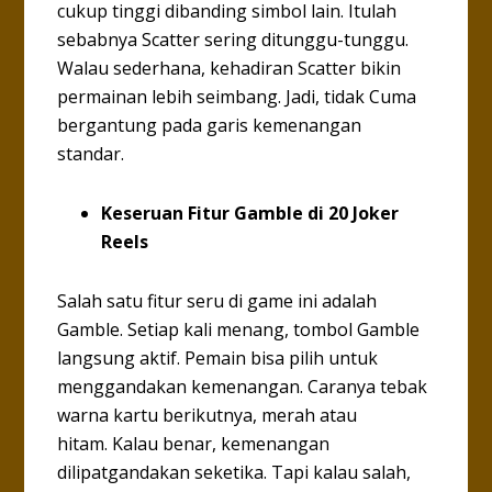
cukup tinggi dibanding simbol lain.
Itulah
sebabnya Scatter sering ditunggu-tunggu.
Walau sederhana, kehadiran Scatter bikin
permainan lebih seimbang. Jadi, tidak Cuma
bergantung pada garis kemenangan
standar.
Keseruan Fitur Gamble di 20 Joker
Reels
Salah satu fitur seru di game ini adalah
Gamble. Setiap kali menang, tombol Gamble
langsung aktif. Pemain bisa pilih untuk
menggandakan kemenangan. Caranya tebak
warna kartu berikutnya, merah atau
hitam.
Kalau benar, kemenangan
dilipatgandakan seketika. Tapi kalau salah,