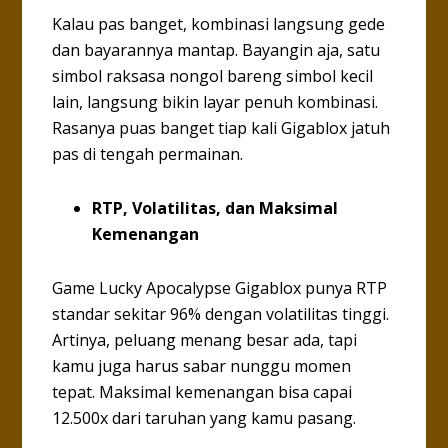
Kalau pas banget, kombinasi langsung gede
dan bayarannya mantap. Bayangin aja, satu
simbol raksasa nongol bareng simbol kecil
lain, langsung bikin layar penuh kombinasi.
Rasanya puas banget tiap kali Gigablox jatuh
pas di tengah permainan.
RTP, Volatilitas, dan Maksimal
Kemenangan
Game Lucky Apocalypse Gigablox punya RTP
standar sekitar 96% dengan volatilitas tinggi.
Artinya, peluang menang besar ada, tapi
kamu juga harus sabar nunggu momen
tepat.
Maksimal kemenangan bisa capai
12.500x dari taruhan yang kamu pasang.