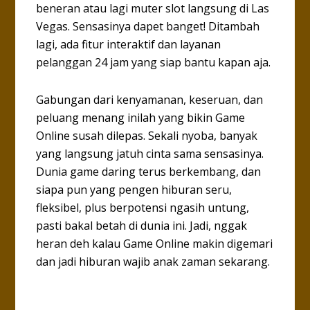
beneran atau lagi muter slot langsung di Las
Vegas. Sensasinya dapet banget! Ditambah
lagi, ada fitur interaktif dan layanan
pelanggan 24 jam yang siap bantu kapan aja.
Gabungan dari kenyamanan, keseruan, dan
peluang menang inilah yang bikin Game
Online susah dilepas. Sekali nyoba, banyak
yang langsung jatuh cinta sama sensasinya.
Dunia game daring terus berkembang, dan
siapa pun yang pengen hiburan seru,
fleksibel, plus berpotensi ngasih untung,
pasti bakal betah di dunia ini. Jadi, nggak
heran deh kalau Game Online makin digemari
dan jadi hiburan wajib anak zaman sekarang.