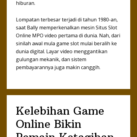
hiburan.
Lompatan terbesar terjadi di tahun 1980-an,
saat Bally memperkenalkan mesin Situs Slot
Online MPO video pertama di dunia. Nah, dari
sinilah awal mula game slot mulai beralih ke
dunia digital. Layar video menggantikan
gulungan mekanik, dan sistem
pembayarannya juga makin canggih.
Kelebihan Game
Online Bikin