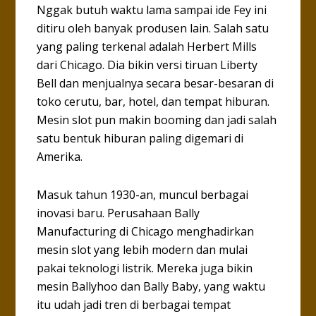
Nggak butuh waktu lama sampai ide Fey ini
ditiru oleh banyak produsen lain. Salah satu
yang paling terkenal adalah Herbert Mills
dari Chicago. Dia bikin versi tiruan Liberty
Bell dan menjualnya secara besar-besaran di
toko cerutu, bar, hotel, dan tempat hiburan.
Mesin slot pun makin booming dan jadi salah
satu bentuk hiburan paling digemari di
Amerika.
Masuk tahun 1930-an, muncul berbagai
inovasi baru. Perusahaan Bally
Manufacturing di Chicago menghadirkan
mesin slot yang lebih modern dan mulai
pakai teknologi listrik. Mereka juga bikin
mesin Ballyhoo dan Bally Baby, yang waktu
itu udah jadi tren di berbagai tempat