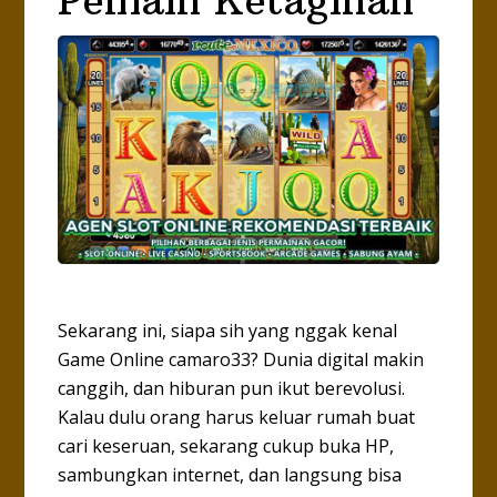
Pemain Ketagihan
Sekarang ini, siapa sih yang nggak kenal
Game Online camaro33? Dunia digital makin
canggih, dan hiburan pun ikut berevolusi.
Kalau dulu orang harus keluar rumah buat
cari keseruan, sekarang cukup buka HP,
sambungkan internet, dan langsung bisa