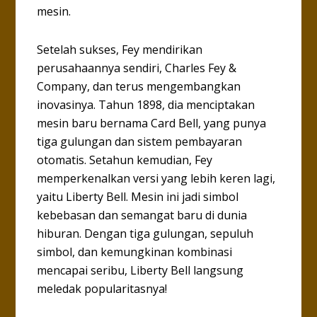
mesin.
Setelah sukses, Fey mendirikan
perusahaannya sendiri, Charles Fey &
Company, dan terus mengembangkan
inovasinya. Tahun 1898, dia menciptakan
mesin baru bernama Card Bell, yang punya
tiga gulungan dan sistem pembayaran
otomatis. Setahun kemudian, Fey
memperkenalkan versi yang lebih keren lagi,
yaitu Liberty Bell. Mesin ini jadi simbol
kebebasan dan semangat baru di dunia
hiburan. Dengan tiga gulungan, sepuluh
simbol, dan kemungkinan kombinasi
mencapai seribu, Liberty Bell langsung
meledak popularitasnya!