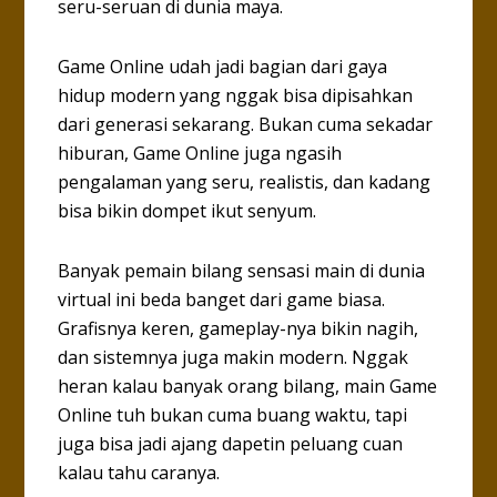
seru-seruan di dunia maya.
Game Online udah jadi bagian dari gaya
hidup modern yang nggak bisa dipisahkan
dari generasi sekarang.
Bukan cuma sekadar
hiburan, Game Online juga ngasih
pengalaman yang seru, realistis, dan kadang
bisa bikin dompet ikut senyum.
Banyak pemain bilang sensasi main di dunia
virtual ini beda banget dari game biasa.
Grafisnya keren, gameplay-nya bikin nagih,
dan sistemnya juga makin modern. Nggak
heran kalau banyak orang bilang, main Game
Online tuh bukan cuma buang waktu, tapi
juga bisa jadi ajang dapetin peluang cuan
kalau tahu caranya.