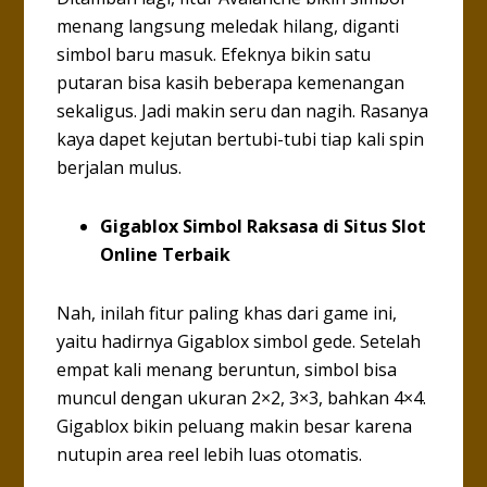
menang langsung meledak hilang, diganti
simbol baru masuk.
Efeknya bikin satu
putaran bisa kasih beberapa kemenangan
sekaligus. Jadi makin seru dan nagih. Rasanya
kaya dapet kejutan bertubi-tubi tiap kali spin
berjalan mulus.
Gigablox Simbol Raksasa di Situs Slot
Online Terbaik
Nah, inilah fitur paling khas dari game ini,
yaitu hadirnya Gigablox simbol gede. Setelah
empat kali menang beruntun, simbol bisa
muncul dengan ukuran 2×2, 3×3, bahkan 4×4.
Gigablox bikin peluang makin besar karena
nutupin area reel lebih luas otomatis.