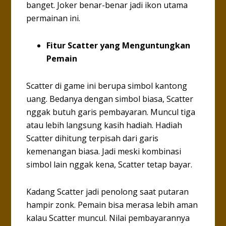
banget. Joker benar-benar jadi ikon utama
permainan ini.
Fitur Scatter yang Menguntungkan
Pemain
Scatter di game ini berupa simbol kantong
uang. Bedanya dengan simbol biasa, Scatter
nggak butuh garis pembayaran. Muncul tiga
atau lebih langsung kasih hadiah. Hadiah
Scatter dihitung terpisah dari garis
kemenangan biasa.
Jadi meski kombinasi
simbol lain nggak kena, Scatter tetap bayar.
Kadang Scatter jadi penolong saat putaran
hampir zonk. Pemain bisa merasa lebih aman
kalau Scatter muncul. Nilai pembayarannya