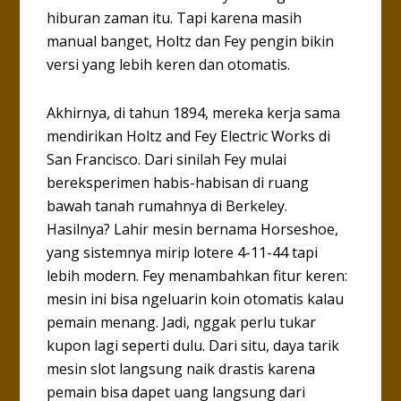
hiburan zaman itu. Tapi karena masih
manual banget, Holtz dan Fey pengin bikin
versi yang lebih keren dan otomatis.
Akhirnya, di tahun 1894, mereka kerja sama
mendirikan Holtz and Fey Electric Works di
San Francisco. Dari sinilah Fey mulai
bereksperimen habis-habisan di ruang
bawah tanah rumahnya di Berkeley.
Hasilnya? Lahir mesin bernama Horseshoe,
yang sistemnya mirip lotere 4-11-44 tapi
lebih modern. Fey menambahkan fitur keren:
mesin ini bisa ngeluarin koin otomatis kalau
pemain menang. Jadi, nggak perlu tukar
kupon lagi seperti dulu. Dari situ, daya tarik
mesin slot langsung naik drastis karena
pemain bisa dapet uang langsung dari