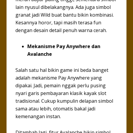
lain nyusul dibelakangnya.
Ada juga simbol
granat jadi Wild buat bantu bikin kombinasi.
Kesannya horor, tapi masih terasa fun
dengan desain detail penuh warna cerah.
Mekanisme Pay Anywhere dan
Avalanche
Salah satu hal bikin game ini beda banget
adalah mekanisme Pay Anywhere yang
dipakai. Jadi, pemain nggak perlu pusing
nyari garis pembayaran klasik kayak slot
tradisional.
Cukup kumpulin delapan simbol
sama atau lebih, otomatis bakal jadi
kemenangan instan.
Ditambah lagi, fitur Avalanche bikin simbol