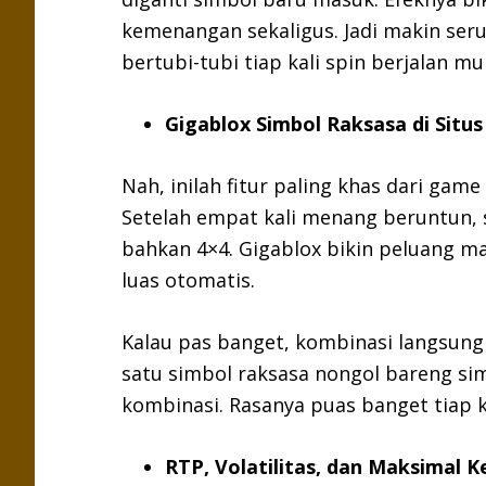
kemenangan sekaligus. Jadi makin seru
bertubi-tubi tiap kali spin berjalan mu
Gigablox Simbol Raksasa di Situs
Nah, inilah fitur paling khas dari game
Setelah empat kali menang beruntun, 
bahkan 4×4. Gigablox bikin peluang ma
luas otomatis.
Kalau pas banget, kombinasi langsung
satu simbol raksasa nongol bareng simb
kombinasi. Rasanya puas banget tiap k
RTP, Volatilitas, dan Maksimal