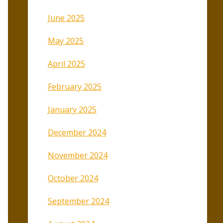
June 2025
May 2025
April 2025
February 2025
January 2025
December 2024
November 2024
October 2024
September 2024