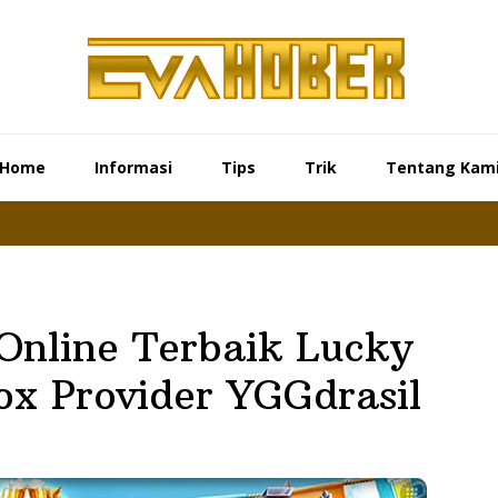
Home
Informasi
Tips
Trik
Tentang Kam
Online Terbaik Lucky
ox Provider YGGdrasil