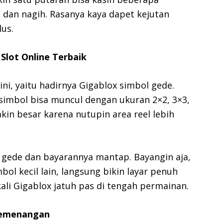
 dan nagih. Rasanya kaya dapet kejutan
lus.
 Slot Online Terbaik
 ini, yaitu hadirnya Gigablox simbol gede.
simbol bisa muncul dengan ukuran 2×2, 3×3,
kin besar karena nutupin area reel lebih
 gede dan bayarannya mantap. Bayangin aja,
ol kecil lain, langsung bikin layar penuh
ali Gigablox jatuh pas di tengah permainan.
 Kemenangan