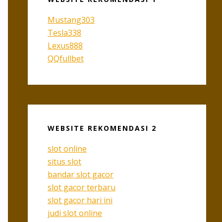
Mustang303
Tesla338
Lexus888
QQfullbet
WEBSITE REKOMENDASI 2
slot online
situs slot
bandar slot gacor
slot gacor terbaru
slot gacor hari ini
judi slot online