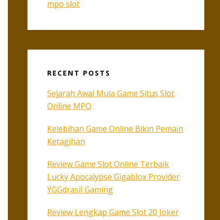
mpo slot
RECENT POSTS
Sejarah Awal Mula Game Situs Slot
Online MPO
Kelebihan Game Online Bikin Pemain
Ketagihan
Review Game Slot Online Terbaik
Lucky Apocalypse Gigablox Provider
YGGdrasil Gaming
Review Lengkap Game Slot 20 Joker