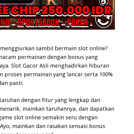
menggiurkan sambil bermain slot online?
i macam permainan dengan bonus yang
aya. Slot Gacor Asli menghadirkan hiburan
n proses permainan yang lancar serta 100%
an pasti.
 taruhan dengan fitur yang lengkap dan
menarik, mainkan taruhannya, dan dapatkan
game slot online semakin seru dengan
 Ayo, mainkan dan rasakan sensasi bonus