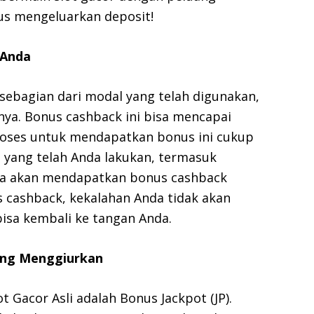
s mengeluarkan deposit!
 Anda
sebagian dari modal yang telah digunakan,
ya. Bonus cashback ini bisa mencapai
Proses untuk mendapatkan bonus ini cukup
yang telah Anda lakukan, termasuk
a akan mendapatkan bonus cashback
 cashback, kekalahan Anda tidak akan
bisa kembali ke tangan Anda.
yang Menggiurkan
ot Gacor Asli adalah Bonus Jackpot (JP).