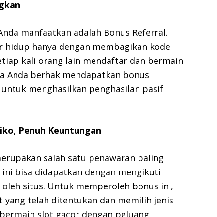
ngkan
Anda manfaatkan adalah Bonus Referral.
r hidup hanya dengan membagikan kode
etiap kali orang lain mendaftar dan bermain
ka Anda berhak mendapatkan bonus
 untuk menghasilkan penghasilan pasif
siko, Penuh Keuntungan
merupakan salah satu penawaran paling
ini bisa didapatkan dengan mengikuti
 oleh situs. Untuk memperoleh bonus ini,
yang telah ditentukan dan memilih jenis
 bermain slot gacor dengan peluang