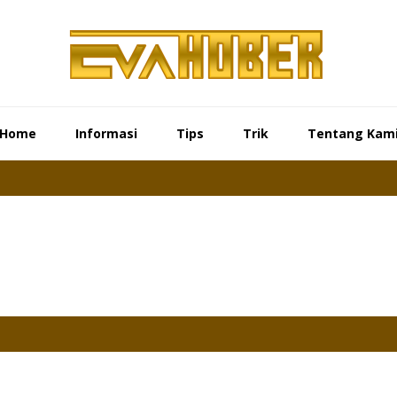
Home
Informasi
Tips
Trik
Tentang Kam