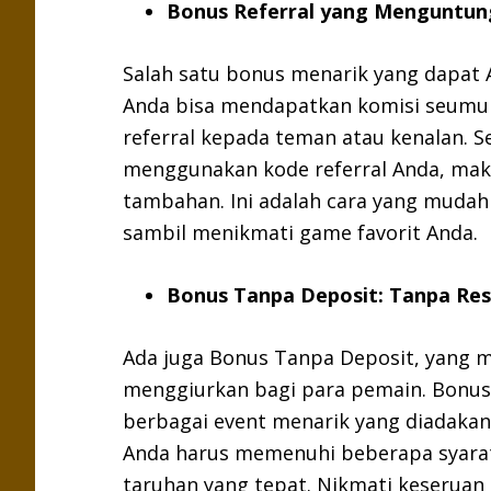
Bonus Referral yang Menguntu
Salah satu bonus menarik yang dapat 
Anda bisa mendapatkan komisi seumu
referral kepada teman atau kenalan. S
menggunakan kode referral Anda, ma
tambahan. Ini adalah cara yang mudah
sambil menikmati game favorit Anda.
Bonus Tanpa Deposit: Tanpa Re
Ada juga Bonus Tanpa Deposit, yang 
menggiurkan bagi para pemain. Bonus 
berbagai event menarik yang diadakan
Anda harus memenuhi beberapa syarat 
taruhan yang tepat. Nikmati keseruan