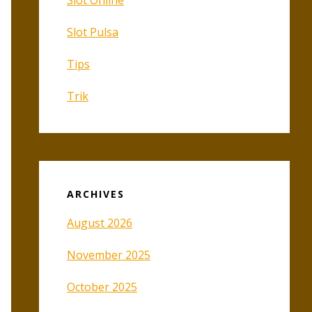
Slot Online
Slot Pulsa
Tips
Trik
ARCHIVES
August 2026
November 2025
October 2025