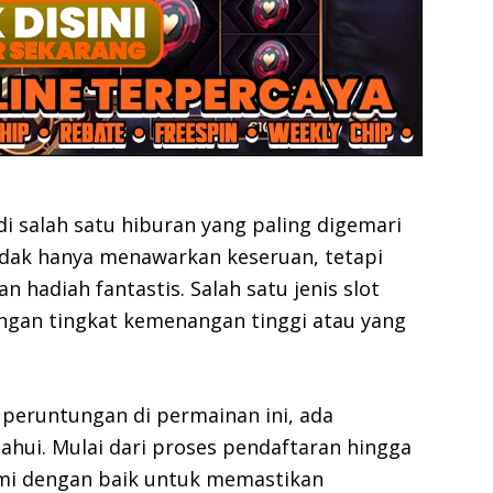
di salah satu hiburan yang paling digemari
Tidak hanya menawarkan keseruan, tetapi
hadiah fantastis. Salah satu jenis slot
engan tingkat kemenangan tinggi atau yang
peruntungan di permainan ini, ada
ahui. Mulai dari proses pendaftaran hingga
ami dengan baik untuk memastikan