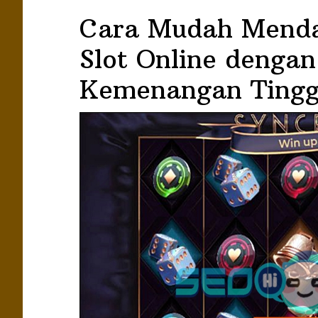
Cara Mudah Menda
Slot Online dengan
Kemenangan Tingg