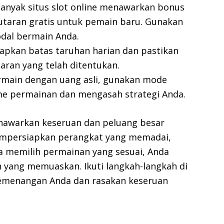
anyak situs slot online menawarkan bonus
utaran gratis untuk pemain baru. Gunakan
dal bermain Anda.
tapkan batas taruhan harian dan pastikan
ran yang telah ditentukan.
main dengan uang asli, gunakan mode
 permainan dan mengasah strategi Anda.
enawarkan keseruan dan peluang besar
mpersiapkan perangkat yang memadai,
a memilih permainan yang sesuai, Anda
yang memuaskan. Ikuti langkah-langkah di
emenangan Anda dan rasakan keseruan