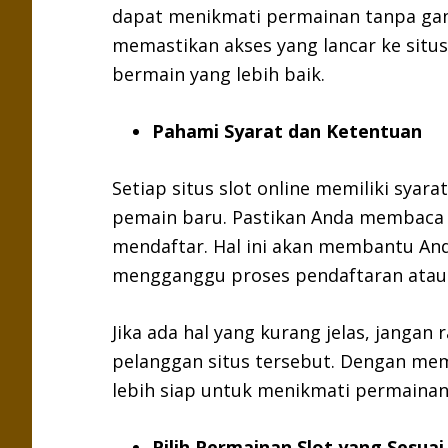
dapat menikmati permainan tanpa gan
memastikan akses yang lancar ke situ
bermain yang lebih baik.
Pahami Syarat dan Ketentuan
Setiap situs slot online memiliki syar
pemain baru. Pastikan Anda membac
mendaftar. Hal ini akan membantu An
mengganggu proses pendaftaran atau
Jika ada hal yang kurang jelas, janga
pelanggan situs tersebut. Dengan me
lebih siap untuk menikmati permaina
Pilih Permainan Slot yang Sesuai