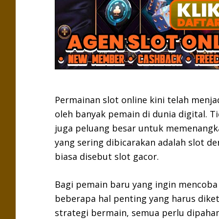
Permainan slot online kini telah menja
oleh banyak pemain di dunia digital. 
juga peluang besar untuk memenangkan 
yang sering dibicarakan adalah slot d
biasa disebut slot gacor.
Bagi pemain baru yang ingin mencoba 
beberapa hal penting yang harus diket
strategi bermain, semua perlu dipah