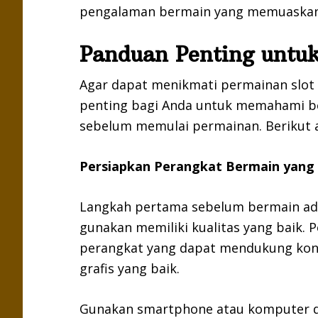
pengalaman bermain yang memuaskan 
Panduan Penting untuk
Agar dapat menikmati permainan slot
penting bagi Anda untuk memahami be
sebelum memulai permainan. Berikut 
Persiapkan Perangkat Bermain yan
Langkah pertama sebelum bermain ad
gunakan memiliki kualitas yang baik. 
perangkat yang dapat mendukung konek
grafis yang baik.
Gunakan smartphone atau komputer d