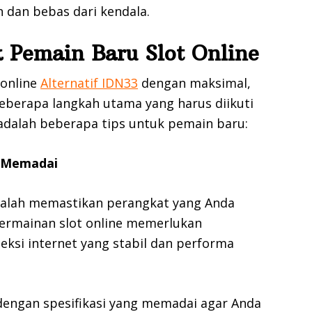
dan bebas dari kendala.
 Pemain Baru Slot Online
 online
Alternatif IDN33
dengan maksimal,
berapa langkah utama yang harus diikuti
adalah beberapa tips untuk pemain baru:
g Memadai
alah memastikan perangkat yang Anda
Permainan slot online memerlukan
si internet yang stabil dan performa
engan spesifikasi yang memadai agar Anda