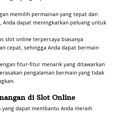
gan memilih permainan yang tepat dan
 Anda dapat meningkatkan peluang untuk
s slot online terpercaya biasanya
n cepat, sehingga Anda dapat bermain
ngan fitur-fitur menarik yang ditawarkan
merasakan pengalaman bermain yang tidak
ngkan.
angan di Slot Online
ps yang dapat membantu Anda meraih