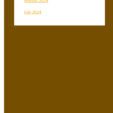
August 2024
July 2024