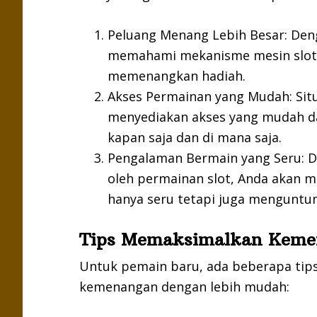
Peluang Menang Lebih Besar: Den
memahami mekanisme mesin slot,
memenangkan hadiah.
Akses Permainan yang Mudah: Situ
menyediakan akses yang mudah da
kapan saja dan di mana saja.
Pengalaman Bermain yang Seru: De
oleh permainan slot, Anda akan 
hanya seru tetapi juga menguntu
Tips Memaksimalkan Kemen
Untuk pemain baru, ada beberapa ti
kemenangan dengan lebih mudah: