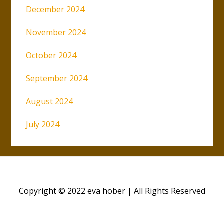
December 2024
November 2024
October 2024
September 2024
August 2024
July 2024
Copyright © 2022 eva hober | All Rights Reserved