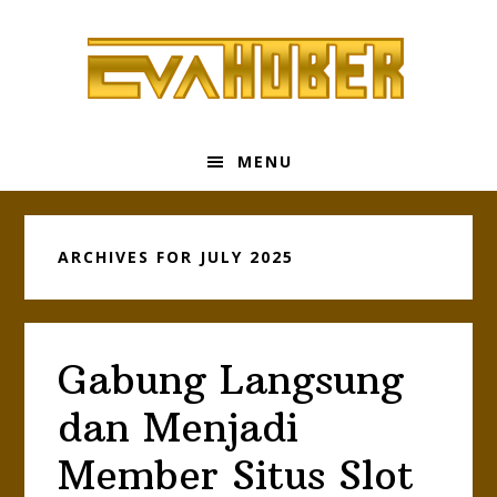
Skip
Skip
Skip
to
to
to
primary
main
primary
navigation
content
sidebar
MENU
ARCHIVES FOR JULY 2025
Gabung Langsung
dan Menjadi
Member Situs Slot