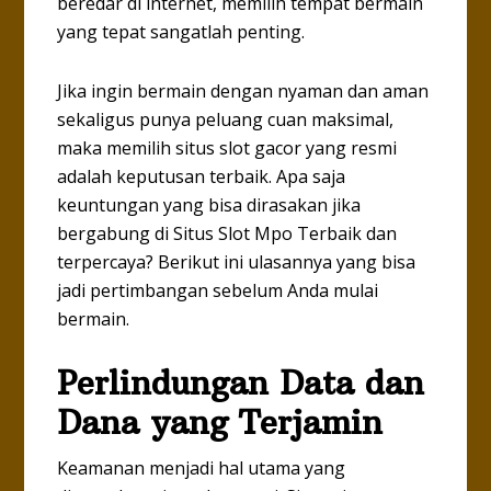
beredar di internet, memilih tempat bermain
yang tepat sangatlah penting.
Jika ingin bermain dengan nyaman dan aman
sekaligus punya peluang cuan maksimal,
maka memilih situs slot gacor yang resmi
adalah keputusan terbaik. Apa saja
keuntungan yang bisa dirasakan jika
bergabung di Situs Slot Mpo Terbaik dan
terpercaya? Berikut ini ulasannya yang bisa
jadi pertimbangan sebelum Anda mulai
bermain.
Perlindungan Data dan
Dana yang Terjamin
Keamanan menjadi hal utama yang