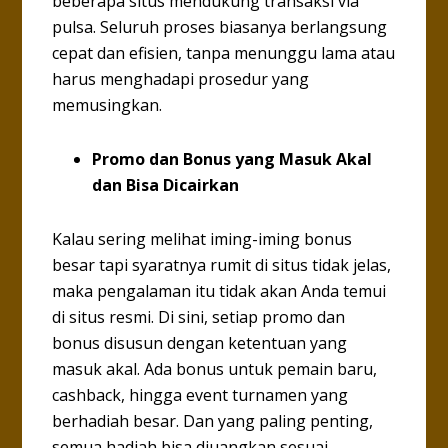
beberapa situs mendukung transaksi via
pulsa. Seluruh proses biasanya berlangsung
cepat dan efisien, tanpa menunggu lama atau
harus menghadapi prosedur yang
memusingkan.
Promo dan Bonus yang Masuk Akal
dan Bisa Dicairkan
Kalau sering melihat iming-iming bonus
besar tapi syaratnya rumit di situs tidak jelas,
maka pengalaman itu tidak akan Anda temui
di situs resmi. Di sini, setiap promo dan
bonus disusun dengan ketentuan yang
masuk akal. Ada bonus untuk pemain baru,
cashback, hingga event turnamen yang
berhadiah besar. Dan yang paling penting,
semua hadiah bisa diuangkan sesuai