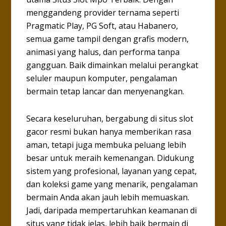
menggandeng provider ternama seperti
Pragmatic Play, PG Soft, atau Habanero,
semua game tampil dengan grafis modern,
animasi yang halus, dan performa tanpa
gangguan. Baik dimainkan melalui perangkat
seluler maupun komputer, pengalaman
bermain tetap lancar dan menyenangkan.
Secara keseluruhan, bergabung di situs slot
gacor resmi bukan hanya memberikan rasa
aman, tetapi juga membuka peluang lebih
besar untuk meraih kemenangan. Didukung
sistem yang profesional, layanan yang cepat,
dan koleksi game yang menarik, pengalaman
bermain Anda akan jauh lebih memuaskan.
Jadi, daripada mempertaruhkan keamanan di
situs yang tidak jelas, lebih baik bermain di