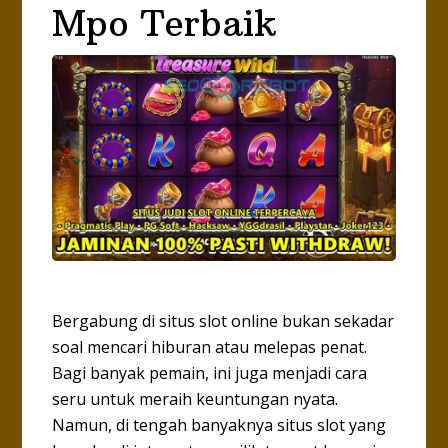
Mpo Terbaik
Bergabung di situs slot online bukan sekadar
soal mencari hiburan atau melepas penat.
Bagi banyak pemain, ini juga menjadi cara
seru untuk meraih keuntungan nyata.
Namun, di tengah banyaknya situs slot yang