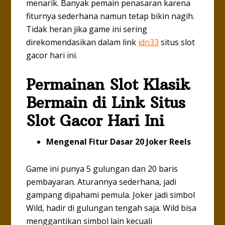
menarik.
Banyak pemain penasaran karena
fiturnya sederhana namun tetap bikin nagih.
Tidak heran jika game ini sering
direkomendasikan dalam link
idn33
situs slot
gacor hari ini.
Permainan Slot Klasik
Bermain di Link Situs
Slot Gacor Hari Ini
Mengenal Fitur Dasar 20 Joker Reels
Game ini punya 5 gulungan dan 20 baris
pembayaran. Aturannya sederhana, jadi
gampang dipahami pemula. Joker jadi simbol
Wild, hadir di gulungan tengah saja. Wild bisa
menggantikan simbol lain kecuali