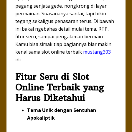
pegang senjata gede, nongkrong di layar
permainan.
Suasananya santai, tapi bikin
tegang sekaligus penasaran terus. Di bawah
ini bakal ngebahas detail mulai tema, RTP,
fitur seru, sampai pengalaman bermain.
Kamu bisa simak tiap bagiannya biar makin
kenal sama slot online terbaik
mustang303
ini.
Fitur Seru di Slot
Online Terbaik yang
Harus Diketahui
Tema Unik dengan Sentuhan
Apokaliptik