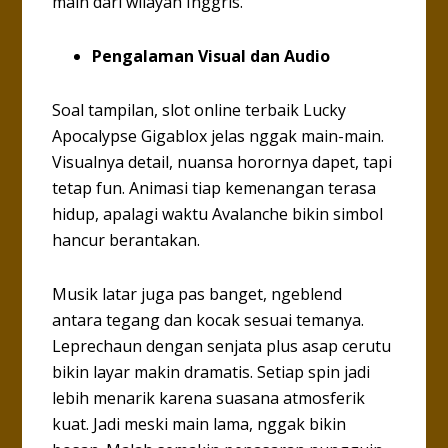
main dari wilayah Inggris.
Pengalaman Visual dan Audio
Soal tampilan, slot online terbaik Lucky
Apocalypse Gigablox jelas nggak main-main.
Visualnya detail, nuansa horornya dapet, tapi
tetap fun. Animasi tiap kemenangan terasa
hidup, apalagi waktu Avalanche bikin simbol
hancur berantakan.
Musik latar juga pas banget, ngeblend
antara tegang dan kocak sesuai temanya.
Leprechaun dengan senjata plus asap cerutu
bikin layar makin dramatis.
Setiap spin jadi
lebih menarik karena suasana atmosferik
kuat. Jadi meski main lama, nggak bikin