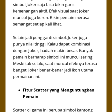
simbol Joker saja bisa bikin garis
kemenangan aktif. Efek visual saat Joker
muncul juga keren. Bikin pemain merasa
semangat setiap kali lihat.
Selain jadi pengganti simbol, Joker juga
punya nilai tinggi.
Kalau dapat kombinasi
dengan Joker, hadiah makin besar. Banyak
pemain berharap simbol ini muncul sering.
Meski tak selalu, saat muncul efeknya terasa
banget. Joker benar-benar jadi ikon utama
permainan ini.
Fitur Scatter yang Menguntungkan
Pemain
Scatter di game ini berupa simbol kantong