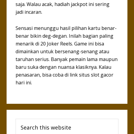
saja. Walau acak, hadiah jackpot ini sering
jadi incaran.
Sensasi menunggu hasil pilihan kartu benar-
benar bikin deg-degan. Inilah bagian paling
menarik di 20 Joker Reels.
Game ini bisa
dimainkan untuk bersenang-senang atau
taruhan serius. Banyak pemain lama maupun
baru suka dengan nuansa klasiknya. Kalau
penasaran, bisa coba di link situs slot gacor
hari ini.
Primary
Search
Sidebar
this