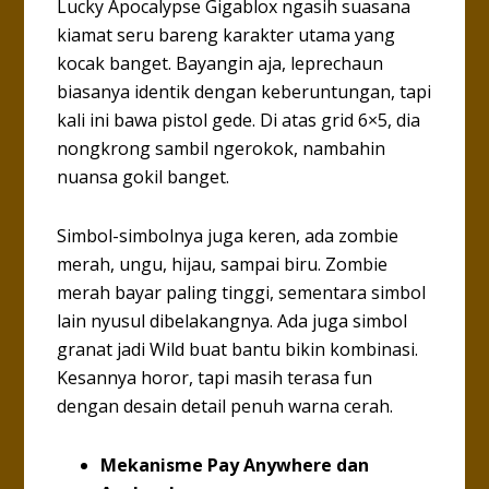
Lucky Apocalypse Gigablox ngasih suasana
kiamat seru bareng karakter utama yang
kocak banget. Bayangin aja, leprechaun
biasanya identik dengan keberuntungan, tapi
kali ini bawa pistol gede.
Di atas grid 6×5, dia
nongkrong sambil ngerokok, nambahin
nuansa gokil banget.
Simbol-simbolnya juga keren, ada zombie
merah, ungu, hijau, sampai biru. Zombie
merah bayar paling tinggi, sementara simbol
lain nyusul dibelakangnya.
Ada juga simbol
granat jadi Wild buat bantu bikin kombinasi.
Kesannya horor, tapi masih terasa fun
dengan desain detail penuh warna cerah.
Mekanisme Pay Anywhere dan