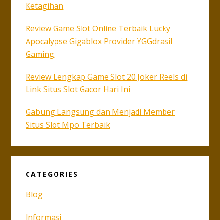
Ketagihan
Review Game Slot Online Terbaik Lucky
Apocalypse Gigablox Provider YGGdrasil
Gaming
Review Lengkap Game Slot 20 Joker Reels di
Link Situs Slot Gacor Hari Ini
Gabung Langsung dan Menjadi Member
Situs Slot Mpo Terbaik
CATEGORIES
Blog
Informasi