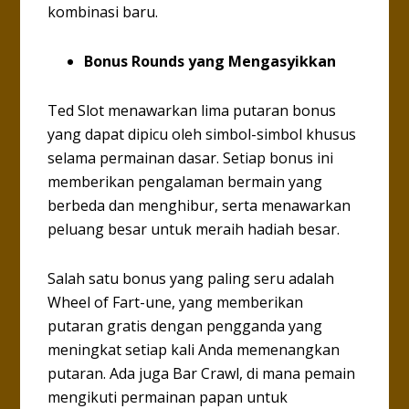
kombinasi baru.
Bonus Rounds yang Mengasyikkan
Ted Slot menawarkan lima putaran bonus
yang dapat dipicu oleh simbol-simbol khusus
selama permainan dasar. Setiap bonus ini
memberikan pengalaman bermain yang
berbeda dan menghibur, serta menawarkan
peluang besar untuk meraih hadiah besar.
Salah satu bonus yang paling seru adalah
Wheel of Fart-une, yang memberikan
putaran gratis dengan pengganda yang
meningkat setiap kali Anda memenangkan
putaran. Ada juga Bar Crawl, di mana pemain
mengikuti permainan papan untuk