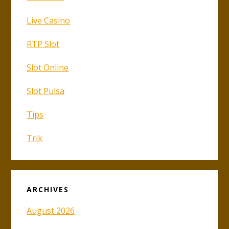
Live Casino
RTP Slot
Slot Online
Slot Pulsa
Tips
Trik
ARCHIVES
August 2026