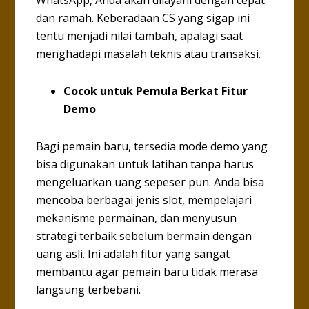
WhatsApp, Anda akan dilayani dengan cepat
dan ramah. Keberadaan CS yang sigap ini
tentu menjadi nilai tambah, apalagi saat
menghadapi masalah teknis atau transaksi.
Cocok untuk Pemula Berkat Fitur
Demo
Bagi pemain baru, tersedia mode demo yang
bisa digunakan untuk latihan tanpa harus
mengeluarkan uang sepeser pun. Anda bisa
mencoba berbagai jenis slot, mempelajari
mekanisme permainan, dan menyusun
strategi terbaik sebelum bermain dengan
uang asli. Ini adalah fitur yang sangat
membantu agar pemain baru tidak merasa
langsung terbebani.