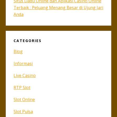
Situs Dadu Online dan Aplikasi Casino Online
Terbaik : Peluang Menang Besar di Ujung Jari
Anda
CATEGORIES
Blog
Informasi
Live Casino
RTP Slot
Slot Online
Slot Pulsa