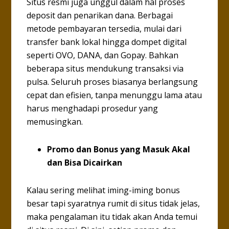
Situs resmi juga unggul dalam hal proses
deposit dan penarikan dana. Berbagai
metode pembayaran tersedia, mulai dari
transfer bank lokal hingga dompet digital
seperti OVO, DANA, dan Gopay. Bahkan
beberapa situs mendukung transaksi via
pulsa. Seluruh proses biasanya berlangsung
cepat dan efisien, tanpa menunggu lama atau
harus menghadapi prosedur yang
memusingkan.
Promo dan Bonus yang Masuk Akal
dan Bisa Dicairkan
Kalau sering melihat iming-iming bonus
besar tapi syaratnya rumit di situs tidak jelas,
maka pengalaman itu tidak akan Anda temui