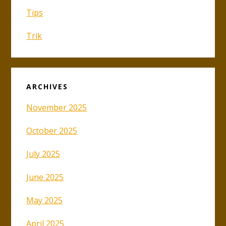
Tips
Trik
ARCHIVES
November 2025
October 2025
July 2025
June 2025
May 2025
April 2025