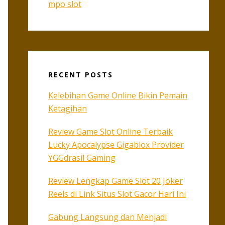
mpo slot
RECENT POSTS
Kelebihan Game Online Bikin Pemain
Ketagihan
Review Game Slot Online Terbaik
Lucky Apocalypse Gigablox Provider
YGGdrasil Gaming
Review Lengkap Game Slot 20 Joker
Reels di Link Situs Slot Gacor Hari Ini
Gabung Langsung dan Menjadi