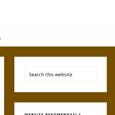
i
Primary
Sidebar
Search
this
website
WEBSITE REKOMENDASI 1