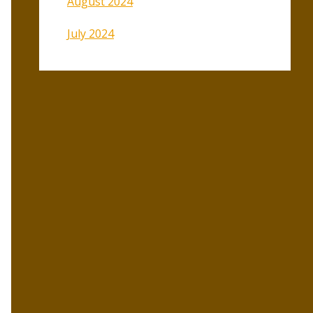
August 2024
July 2024