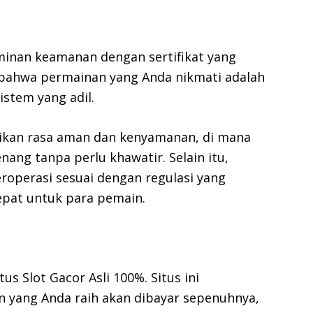
minan keamanan dengan sertifikat yang
an bahwa permainan yang Anda nikmati adalah
istem yang adil.
rikan rasa aman dan kenyamanan, di mana
ang tanpa perlu khawatir. Selain itu,
eroperasi sesuai dengan regulasi yang
epat untuk para pemain.
us Slot Gacor Asli 100%. Situs ini
yang Anda raih akan dibayar sepenuhnya,