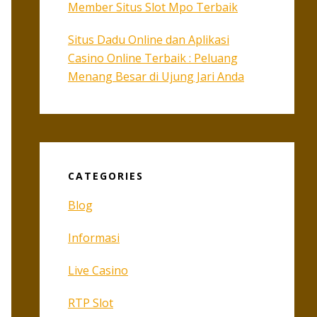
Member Situs Slot Mpo Terbaik
Situs Dadu Online dan Aplikasi
Casino Online Terbaik : Peluang
Menang Besar di Ujung Jari Anda
CATEGORIES
Blog
Informasi
Live Casino
RTP Slot