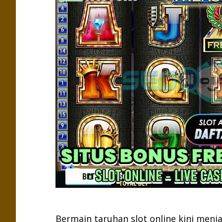
Bermain taruhan slot online kini men