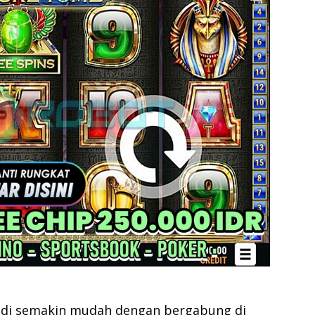
jadi semakin mudah dengan bergabung di