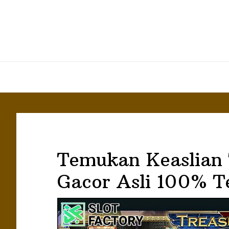
Skip
Skip
Skip
to
to
to
primary
main
primary
navigation
content
sidebar
Temukan Keaslian T
Gacor Asli 100% T