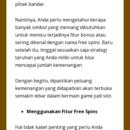
pihak bandar.
Nantinya, Anda perlu mengetahui berapa
banyak simbol yang memang dibutuhkan
untuk memicu terjadinya fitur bonus atau
sering dikenal dengan nama free spins. Baru
setelah itu, tinggal sesuaikan saja strategi
taruhan yang Anda miliki untuk bisa
mencapai jumlah kemenangan.
Dengan begitu, dipastikan peluang
kemenangan yang didapatkan akan terbuka
semakin lebar dalam bermain game judi slot.
Menggunakan Fitur Free Spins
Hal tidak kalah penting yang perlu Anda