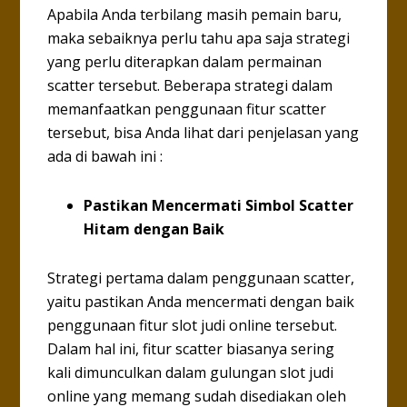
Apabila Anda terbilang masih pemain baru,
maka sebaiknya perlu tahu apa saja strategi
yang perlu diterapkan dalam permainan
scatter tersebut. Beberapa strategi dalam
memanfaatkan penggunaan fitur scatter
tersebut, bisa Anda lihat dari penjelasan yang
ada di bawah ini :
Pastikan Mencermati Simbol Scatter
Hitam dengan Baik
Strategi pertama dalam penggunaan scatter,
yaitu pastikan Anda mencermati dengan baik
penggunaan fitur slot judi online tersebut.
Dalam hal ini, fitur scatter biasanya sering
kali dimunculkan dalam gulungan slot judi
online yang memang sudah disediakan oleh