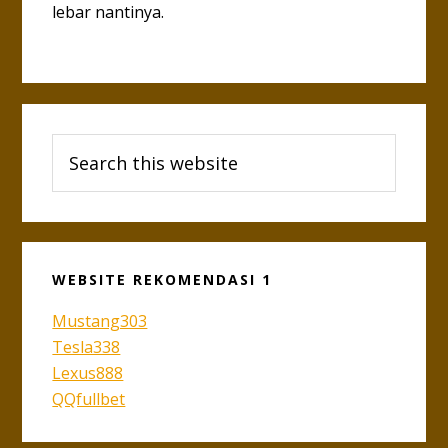
lebar nantinya.
Primary
Search
Sidebar
this
website
WEBSITE REKOMENDASI 1
Mustang303
Tesla338
Lexus888
QQfullbet