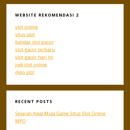
WEBSITE REKOMENDASI 2
slot online
situs slot
bandar slot gacor
slot gacor terbaru
slot gacor hari ini
judi slot online
mpo slot
RECENT POSTS
Sejarah Awal Mula Game Situs Slot Online
MPO