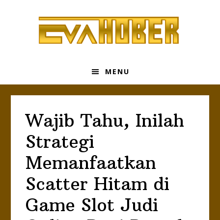
Skip
Skip
Skip
to
to
to
primary
main
primary
navigation
content
sidebar
MENU
Wajib Tahu, Inilah
Strategi
Memanfaatkan
Scatter Hitam di
Game Slot Judi