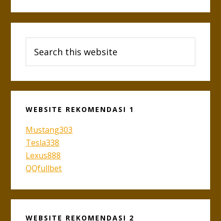
Primary
Search
Sidebar
this
website
WEBSITE REKOMENDASI 1
Mustang303
Tesla338
Lexus888
QQfullbet
WEBSITE REKOMENDASI 2