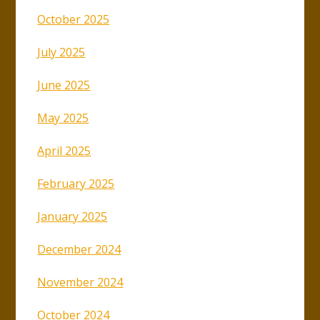
October 2025
July 2025
June 2025
May 2025
April 2025
February 2025
January 2025
December 2024
November 2024
October 2024