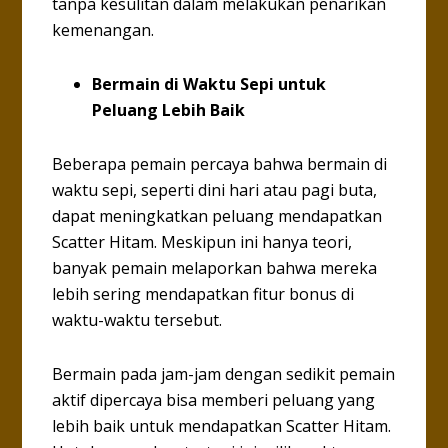
tanpa kesulitan dalam melakukan penarikan
kemenangan.
Bermain di Waktu Sepi untuk
Peluang Lebih Baik
Beberapa pemain percaya bahwa bermain di
waktu sepi, seperti dini hari atau pagi buta,
dapat meningkatkan peluang mendapatkan
Scatter Hitam.
Meskipun ini hanya teori,
banyak pemain melaporkan bahwa mereka
lebih sering mendapatkan fitur bonus di
waktu-waktu tersebut.
Bermain pada jam-jam dengan sedikit pemain
aktif dipercaya bisa memberi peluang yang
lebih baik untuk mendapatkan Scatter Hitam.