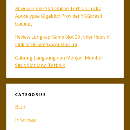
Review Game Slot Online Terbaik Lucky
Apocalypse Gigablox Provider YGGdrasil
Gaming
Review Lengkap Game Slot 20 Joker Reels di
Link Situs Slot Gacor Hari Ini
Gabung Langsung dan Menjadi Member
Situs Slot Mpo Terbaik
CATEGORIES
Blog
Informasi