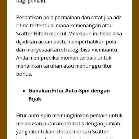
bagi pemain.
Perhatikan pola permainan dan catat jika ada
ritme tertentu di mana kemenangan atau
Scatter Hitam muncul. Meskipun ini tidak bisa
dijadikan acuan pasti, memperhatikan pola
dan menyesuaikan strategi bisa membantu
Anda memprediksi momen terbaik untuk
menaikkan taruhan atau menunggu fitur
bonus.
Gunakan Fitur Auto-Spin dengan
Bijak
Fitur auto-spin memungkinkan pemain untuk
melakukan putaran otomatis dengan jumlah
yang ditentukan. Untuk mencari Scatter