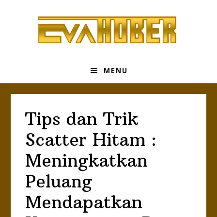
Skip
Skip
Skip
to
to
to
primary
main
primary
navigation
content
sidebar
MENU
Tips dan Trik
Scatter Hitam :
Meningkatkan
Peluang
Mendapatkan