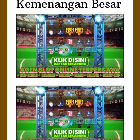
Kemenangan Besar